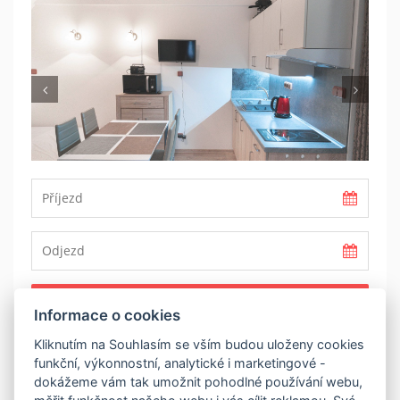
Previous
Nex
REZERVOVAT
Informace o cookies
Kliknutím na Souhlasím se vším budou uloženy cookies
POPIS
funkční, výkonnostní, analytické i marketingové -
dokážeme vám tak umožnit pohodlné používání webu,
Ubytování v apartmánu typu Studio v Rezidence Rokytnice.