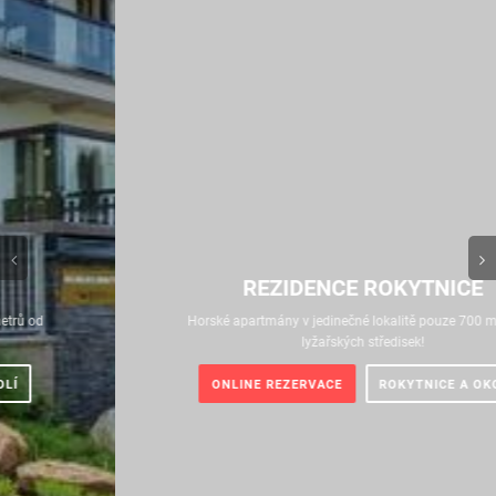
REZIDENCE ROKYTNICE
Horské apartmány v jedinečné lokalitě pouze 700 metrů od
lyžařských středisek!
ONLINE REZERVACE
ROKYTNICE A OKOLÍ