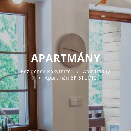
APARTMÁNY
Rezidence Rokytnice
Apartmány
Apartmán 3P STUDIO